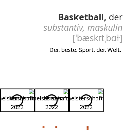
Basketball,
der
substantiv, maskulin
[ˈbæskɪtˌbɑɫ]
Der. beste. Sport. der. Welt.